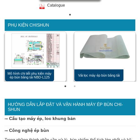
Catalogue
PHỤ KIỆN CHISHUN
Mô hình chi tiết phụ kiện máy
Vải lọc máy ép bùn băng tải
ép bùn băng tải NBD-L125
HƯỚNG DẪN LẮP ĐẶT VÀ VẬN HÀNH MÁY ÉP BÙN CHI-
SHUN
Cấu tạo máy ép, loc khung bản
Công nghệ ép bùn
Trong những thành phần cần xử lý, bùn chiếm thể tích lớn nhất và kỹ