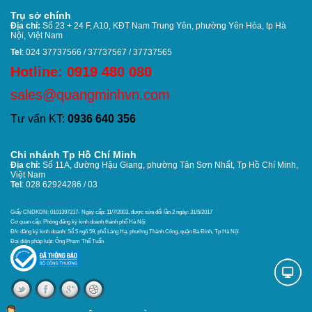
Trụ sở chính
Địa chỉ:
Số 23 + 24 F, A10, KĐT Nam Trung Yên, phường Yên Hòa, tp Hà
Nội, Việt Nam
Tel
: 024 37737566 / 37737567 / 37737565
Hotline: 0919 480 080
sales@quangminhvn.com
Tư vấn KT:
0936 640 356
Chi nhánh Tp Hồ Chí Minh
Địa chỉ:
Số 11A, đường Hậu Giang, phường Tân Sơn Nhất,
Tp Hồ Chí Minh,
Việt Nam
Tel
: 028 62924286 / 03
CHÍNH SÁCH & QUY ĐỊNH CHUNG
Giấy CNDKDN: 0101397217- Ngày cấp: 11/7/2003, được sửa đổi lần 2 ngày: 31/5/2017
Cơ quan cấp: Phòng đăng ký kinh doanh thánh phố Hà Nội
Đ/c đăng ký kinh doanh: Số 5 ngõ 59, phố Láng Hạ, phường Thành Công, quận Ba Đình, Tp Hà Nội
Đại diện pháp luật: Ông Phạm Thế Tuấn