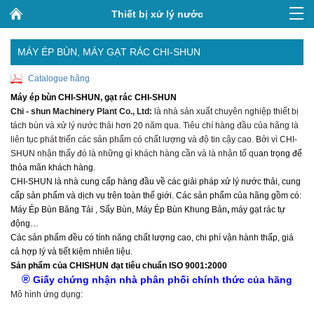
Thiết bị xử lý nước
MÁY ÉP BÙN, MÁY GẠT RÁC CHI-SHUN
Catalogue hãng
Máy ép bùn CHI-SHUN, gạt rác CHI-SHUN
Chi - shun Machinery Plant Co., Ltd:
là nhà sản xuất chuyên nghiệp thiết bị
tách bùn và xử lý nước thải hơn 20 năm qua. Tiêu chí hàng đầu của hãng là
liên tục phát triển các sản phẩm có chất lượng và độ tin cậy cao. Bởi vì CHI-
SHUN nhận thấy đó là những gì khách hàng cần và là nhân tố qu
an trọng để
thỏa mãn khách hàng.
CHI-SHUN là nhà cung cấp hàng đầu về các giải pháp xử lý nước thải, cung
cấp sản phẩm và dịch vụ trên toàn thế giới. Các sản phẩm của hãng gồm có:
Máy Ép Bùn Băng Tải
, Sấy Bùn,
Máy Ép Bùn Khung Bản
,
máy gạt rác
tự
động…
Các sản phẩm đều có tính năng chất lượng cao, chi phí vận hành thấp, giá
cả hợp lý và tiết kiệm nhiên liệu.
Sản phẩm của CHISHUN đạt tiêu chuẩn ISO 9001:2000
®
Giấy chứng nhận nhà phân phối chính thức của hãng
Mô hình ứng dụng: