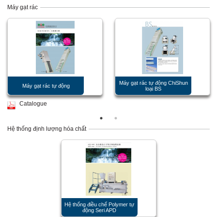
Máy gạt rác
Máy gạt rác tự động ChiShun
Máy gạt rác tự động
loại BS
Catalogue
Hệ thống định lượng hóa chất
Hệ thống điều chế Polymer tự
động Seri APD