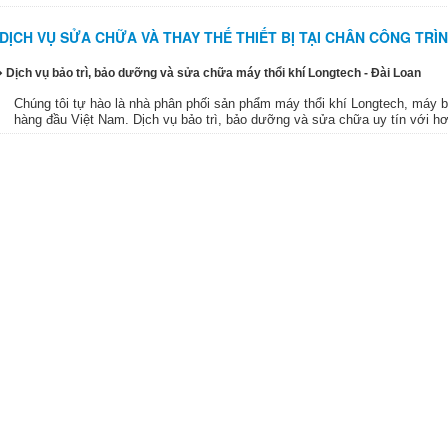
DỊCH VỤ SỬA CHỮA VÀ THAY THẾ THIẾT BỊ TẠI CHÂN CÔNG TRÌ
Dịch vụ bảo trì, bảo dưỡng và sửa chữa máy thổi khí Longtech - Đài Loan
Chúng tôi tự hào là nhà phân phối sản phẩm máy thổi khí Longtech, máy 
hàng đầu Việt Nam. Dịch vụ bảo trì, bảo dưỡng và sửa chữa uy tín với h