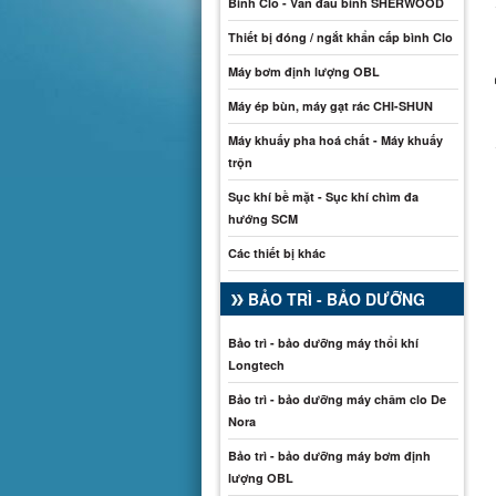
Bình Clo - Van đầu bình SHERWOOD
Thiết bị đóng / ngắt khẩn cấp bình Clo
Máy bơm định lượng OBL
Máy ép bùn, máy gạt rác CHI-SHUN
Máy khuấy pha hoá chất - Máy khuấy
trộn
Sục khí bề mặt - Sục khí chìm đa
hướng SCM
Các thiết bị khác
BẢO TRÌ - BẢO DƯỠNG
Bảo trì - bảo dưỡng máy thổi khí
Longtech
Bảo trì - bảo dưỡng máy châm clo De
Nora
Bảo trì - bảo dưỡng máy bơm định
lượng OBL