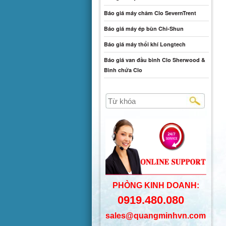
Báo giá máy châm Clo SevernTrent
Báo giá máy ép bùn Chi-Shun
Báo giá máy thổi khí Longtech
Báo giá van đầu bình Clo Sherwood &
Bình chứa Clo
PHÒNG KINH DOANH:
0919.480.080
sales@quangminhvn.com