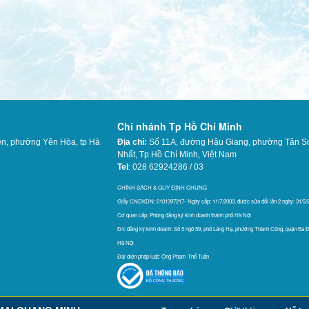
Chi nhánh Tp Hồ Chí Minh
ên, phường Yên Hòa, tp Hà
Địa chỉ:
Số 11A, đường Hậu Giang, phường Tân S
Nhất,
Tp Hồ Chí Minh, Việt Nam
Tel
: 028 62924286 / 03
565
CHÍNH SÁCH & QUY ĐỊNH CHUNG
Giấy CNDKDN: 0101397217- Ngày cấp: 11/7/2003, được sửa đổi lần 2 ngày: 31/5/
Cơ quan cấp: Phòng đăng ký kinh doanh thánh phố Hà Nội
Đ/c đăng ký kinh doanh: Số 5 ngõ 59, phố Láng Hạ, phường Thành Công, quận Ba Đ
Hà Nội
Đại diện pháp luật: Ông Phạm Thế Tuấn