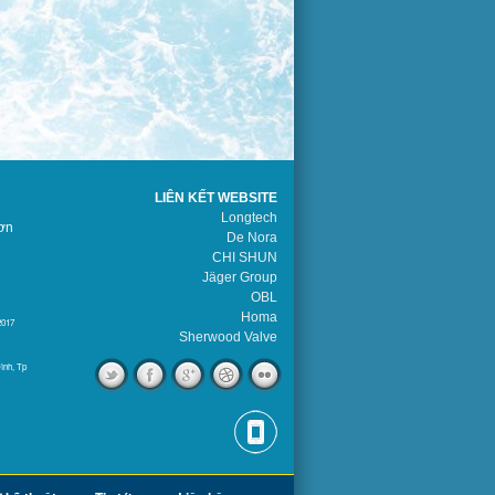
LIÊN KẾT WEBSITE
Longtech
ơn
De Nora
CHI SHUN
Jäger Group
OBL
Homa
2017
Sherwood Valve
ình, Tp