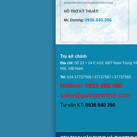
=======================
HỖ TRỢ KỸ THUẬT:
0936.640.356
Mr. Dương:
Trụ sở chính
Địa chỉ:
Số 23 + 24 F, A10, KĐT Nam Trung Y
Nội, Việt Nam
Tel
: 024 37737566 / 37737567 / 37737
Hotline: 0919 480 080
sales@quangminhvn.com
Tư vấn KT:
0936 640 356