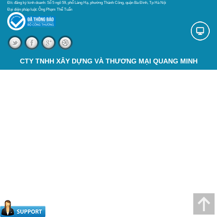
Đ/c đăng ký kinh doanh: Số 5 ngõ 59, phố Láng Hạ, phường Thành Công, quận Ba Đình, Tp Hà Nội
Đại diện pháp luật: Ông Phạm Thế Tuấn
CTY TNHH XÂY DỰNG VÀ THƯƠNG MẠI QUANG MINH