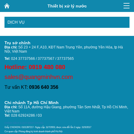
Thiết bị xử lý nước
DỊCH VỤ
Trụ sở chính
Địa chỉ:
Số 23 + 24 F, A10, KĐT Nam Trung Yên, phường Yên Hòa, tp Hà
Nội, Việt Nam
Tel
: 024 37737566 / 37737567 / 37737565
Hotline: 0919 480 080
sales@quangminhvn.com
Tư vấn KT:
0936 640 356
Chi nhánh Tp Hồ Chí Minh
Địa chỉ:
Số 11A, đường Hậu Giang, phường Tân Sơn Nhất,
Tp Hồ Chí Minh,
Việt Nam
Tel
: 028 62924286 / 03
CHÍNH SÁCH & QUY ĐỊNH CHUNG
Giấy CNDKDN: 0101397217- Ngày cấp: 11/7/2003, được sửa đổi lần 2 ngày: 31/5/2017
Cơ quan cấp: Phòng đăng ký kinh doanh thánh phố Hà Nội