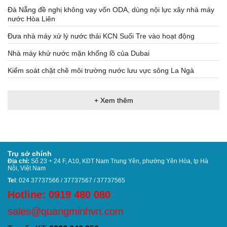
Đà Nẵng đề nghị không vay vốn ODA, dùng nội lực xây nhà máy
nước Hòa Liên
Đưa nhà máy xử lý nước thải KCN Suối Tre vào hoạt động
Nhà máy khử nước mặn khổng lồ của Dubai
Kiểm soát chặt chẽ môi trường nước lưu vực sông La Ngà
+ Xem thêm
Trụ sở chính
Địa chỉ:
Số 23 + 24 F, A10, KĐT Nam Trung Yên, phường Yên Hòa, tp Hà
Nội, Việt Nam
Tel
: 024 37737566 / 37737567 / 37737565
Hotline: 0919 480 080
sales@quangminhvn.com