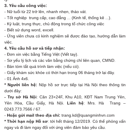
3. Yêu cầu công việc:
- Nữ tuổi từ 22 trở lên, nhanh nhẹn, tháo vát.
- Tốt nghiệp trung cấp, cao đẳng ... (Kinh tế, thống kê ...).
- Kỷ luật, trung thực, chủ động trong tổ chức công việc
- Biết sử dụng word, excell.
- Ứng viên chưa có kinh nghiệm sẽ được đào tạo, hướng dẫn làm
việc.
4. Yêu cầu hồ sơ và tiếp nhận:
- Đơn xin việc bằng Tiếng Việt (Viết tay).
- Sơ yếu lý lịch và các văn bằng chứng chỉ liên quan, CMND.
- Bản tóm tắt quá trình làm việc (nếu có).
- Giấy khám sức khỏe có thời hạn trong 06 tháng trở lại đây.
- 01 Ảnh 4x6.
* Người liên hệ:
Nộp hồ sơ trực tiếp tại Hà Nội theo thông tin
dưới đây:
- Trụ sở Hà Nội
: Căn 23+24F, Khu A10, KĐT Nam Trung Yên,
Yên Hòa, Cầu Giấy, Hà Nội.
Liên hệ
: Mrs. Hà Trang –
0243.773.7566 / 67.
-
Hoặc gửi mail theo địa chỉ:
trang.kd@quangminhvn.com
* Thời hạn nộp Hồ sơ
: tới hết tháng 12/2019. Có thể phỏng vấn
ngay và đi làm ngay đối với ứng viên đảm bảo yêu cầu.