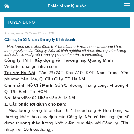
Thiết bị xử lý nước
TUYỂN DỤNG
Thứ tư, ngày 13 tháng 11 năm 2019
Cần tuyển 02 Nhân viên trợ lý Kinh doanh
- Mức lương cứng khởi điểm 6-7 Triệu/tháng + Hoa hồng và thưởng khác
theo quy định của Công ty. Nếu có kinh nghiệm sẽ được thương thảo lương
khởi điểm trực tiếp với Công ty. (Thu nhập trên 10 triệu/tháng).
Công ty TNHH Xây dựng và Thương mại Quang Minh
Website: quangminhvn.com
Trụ sở Hà Nội
: Căn 23+24F, Khu A10, KĐT Nam Trung Yên,
phường Yên Hòa, Q. Cầu Giấy, TP. Hà Nội.
Chi nhánh Hồ Chí Minh
: Số 9/1, đường Thăng Long, Phường 4,
Q. Tân Bình, Tp. HCM.
Nơi làm việc
: 02 Nhân viên ở Hà Nội.
1. Các phúc lợi dành cho bạn:
- Mức lương cứng khởi điểm 6-7 Triệu/tháng + Hoa hồng và
thưởng khác theo quy định của Công ty. Nếu có kinh nghiệm sẽ
được thương thảo lương khởi điểm trực tiếp với Công ty. (Thu
nhập trên 10 triệu/tháng).