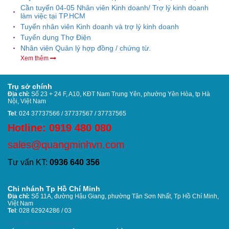
Cần tuyển 04-05 Nhân viên Kinh doanh/ Trợ lý kinh doanh
làm việc tại TP.HCM
Tuyển nhân viên Kinh doanh và trợ lý kinh doanh
Tuyển dụng Thợ Điện
Nhân viên Quản lý hợp đồng / chứng từ.
Xem thêm
Trụ sở chính
Địa chỉ:
Số 23 + 24 F, A10, KĐT Nam Trung Yên, phường Yên Hòa, tp Hà
Nội, Việt Nam
Tel
: 024 37737566 / 37737567 / 37737565
Hotline: 0919 480 080
sales@quangminhvn.com
Tư vấn KT:
0936 640 356
Chi nhánh Tp Hồ Chí Minh
Địa chỉ:
Số 11A, đường Hậu Giang, phường Tân Sơn Nhất,
Tp Hồ Chí Minh,
Việt Nam
Tel
: 028 62924286 / 03
CHÍNH SÁCH & QUY ĐỊNH CHUNG