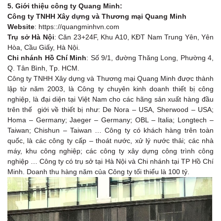
5. Giới thiệu công ty Quang Minh:
Công ty TNHH Xây dựng và Thương mại Quang Minh
Website
: https:://quangminhvn.com
Trụ sở Hà Nội
: Căn 23+24F, Khu A10, KĐT Nam Trung Yên, Yên
Hòa, Cầu Giấy, Hà Nội.
Chi nhánh Hồ Chí Minh
: Số 9/1, đường Thăng Long, Phường 4,
Q. Tân Bình, Tp. HCM.
Công ty TNHH Xây dựng và Thương mại Quang Minh được thành
lập từ năm 2003, là Công ty chuyên kinh doanh thiết bị công
nghiệp, là đại diện tại Việt Nam cho các hãng sản xuất hàng đầu
trên thế giới về thiết bị như:
De Nora – USA
,
Sherwood – USA
;
Homa – Germany
;
Jaeger – Germany
;
OBL – Italia
;
Longtech –
Taiwan
;
Chishun – Taiwan
… Công ty có khách hàng trên toàn
quốc, là các công ty cấp – thoát nước, xử lý nước thải; các nhà
máy, khu công nghiệp; các công ty xây dựng công trình công
nghiệp … Công ty có trụ sở tại Hà Nội và Chi nhánh tại TP Hồ Chí
Minh. Doanh thu hàng năm của Công ty tối thiểu là 100 tỷ.