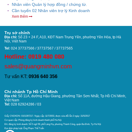
Nhân viên Quản lý hợp đồng / chứng từ.
Cần tuyển 02 Nhân viên trợ lý Kinh doanh
Xem thêm
Trụ sở chính
Địa chỉ:
Số 23 + 24 F, A10, KĐT Nam Trung Yên, phường Yên Hòa, tp Hà
Nội, Việt Nam
Tel
: 024 37737566 / 37737567 / 37737565
Hotline: 0919 480 080
sales@quangminhvn.com
Tư vấn KT:
0936 640 356
Chi nhánh Tp Hồ Chí Minh
Địa chỉ:
Số 11A, đường Hậu Giang, phường Tân Sơn Nhất,
Tp Hồ Chí Minh,
Việt Nam
Tel
: 028 62924286 / 03
CHÍNH SÁCH & QUY ĐỊNH CHUNG
Giấy CNDKDN: 0101397217- Ngày cấp: 11/7/2003, được sửa đổi lần 2 ngày: 31/5/2017
Cơ quan cấp: Phòng đăng ký kinh doanh thánh phố Hà Nội
Đ/c đăng ký kinh doanh: Số 5 ngõ 59, phố Láng Hạ, phường Thành Công, quận Ba Đình, Tp Hà Nội
Đại diện pháp luật: Ông Phạm Thế Tuấn