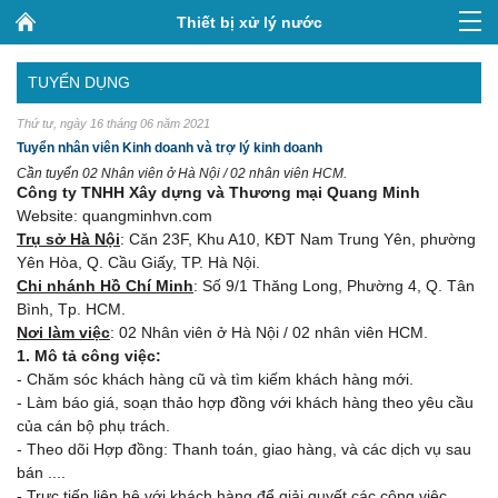
Thiết bị xử lý nước
TUYỂN DỤNG
Thứ tư, ngày 16 tháng 06 năm 2021
Tuyển nhân viên Kinh doanh và trợ lý kinh doanh
Cần tuyển 02 Nhân viên ở Hà Nội / 02 nhân viên HCM.
Công ty TNHH Xây dựng và Thương mại Quang Minh
Website: quangminhvn.com
Trụ sở Hà Nội
: Căn 23F, Khu A10, KĐT Nam Trung Yên, phường
Yên Hòa, Q. Cầu Giấy, TP. Hà Nội.
Chi nhánh Hồ Chí Minh
: Số 9/1 Thăng Long, Phường 4, Q. Tân
Bình, Tp. HCM.
Nơi làm việc
: 02 Nhân viên ở Hà Nội / 02 nhân viên HCM.
1. Mô tả công việc:
- Chăm sóc khách hàng cũ và tìm kiếm khách hàng mới.
- Làm báo giá, soạn thảo hợp đồng với khách hàng theo yêu cầu
của cán bộ phụ trách.
- Theo dõi Hợp đồng: Thanh toán, giao hàng, và các dịch vụ sau
bán ....
- Trực tiếp liên hệ với khách hàng để giải quyết các công việc