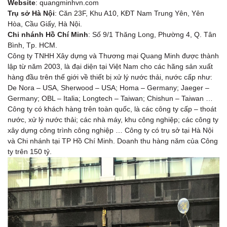
Website
: quangminhvn.com
Trụ sở Hà Nội
: Căn 23F, Khu A10, KĐT Nam Trung Yên, Yên
Hòa, Cầu Giấy, Hà Nội.
Chi nhánh Hồ Chí Minh
: Số 9/1 Thăng Long, Phường 4, Q. Tân
Bình, Tp. HCM.
Công ty TNHH Xây dựng và Thương mại Quang Minh được thành
lập từ năm 2003, là đại diện tại Việt Nam cho các hãng sản xuất
hàng đầu trên thế giới về thiết bị xử lý nước thải, nước cấp như:
De Nora – USA, Sherwood – USA; Homa – Germany; Jaeger –
Germany; OBL – Italia; Longtech – Taiwan; Chishun – Taiwan …
Công ty có khách hàng trên toàn quốc, là các công ty cấp – thoát
nước, xử lý nước thải; các nhà máy, khu công nghiệp; các công ty
xây dựng công trình công nghiệp … Công ty có trụ sở tại Hà Nội
và Chi nhánh tại TP Hồ Chí Minh. Doanh thu hàng năm của Công
ty trên 150 tỷ.