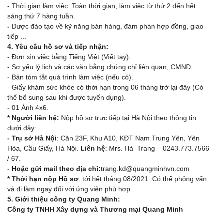
- Thời gian làm việc: Toàn thời gian, làm việc từ thứ 2 đến hết
sáng thứ 7 hàng tuần.
-
Được đào tạo về kỹ năng bán hàng, đàm phán hợp đồng, giao
tiếp ...
4. Yêu cầu hồ sơ và tiếp nhận:
- Đơn xin việc bằng Tiếng Việt (Viết tay).
- Sơ yếu lý lịch và các văn bằng chứng chỉ liên quan, CMND.
- Bản tóm tắt quá trình làm việc (nếu có).
- Giấy khám sức khỏe có thời hạn trong 06 tháng trở lại đây (Có
thể bổ sung sau khi được tuyển dụng).
- 01 Ảnh 4x6.
* Người liên hệ:
Nộp hồ sơ trực tiếp tại Hà Nội theo thông tin
dưới đây:
- Trụ sở Hà Nội
: Căn 23F, Khu A10, KĐT Nam Trung Yên, Yên
Hòa, Cầu Giấy, Hà Nội.
Liên hệ
: Mrs. Hà Trang – 0243.773.7566
/ 67.
-
Hoặc gửi mail theo địa chỉ:
trang.kd@quangminhvn.com
* Thời hạn nộp Hồ sơ
: tới hết tháng 08/2021. Có thể phỏng vấn
và đi làm ngay đối với ứng viên phù hợp.
5. Giới thiệu công ty Quang Minh:
Công ty TNHH Xây dựng và Thương mại Quang Minh