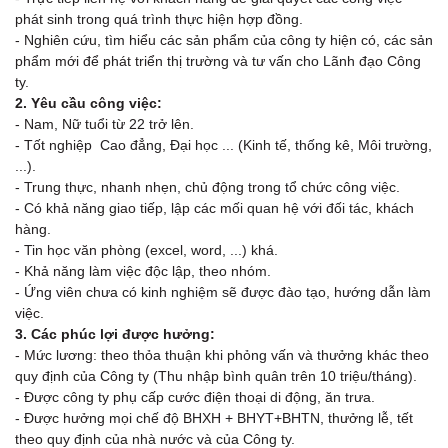
phát sinh trong quá trình thực hiện hợp đồng.
- Nghiên cứu, tìm hiểu các sản phẩm của công ty hiện có, các sản
phẩm mới để phát triển thị trường và tư vấn cho Lãnh đạo Công
ty.
2. Yêu cầu công việc:
- Nam, Nữ tuổi từ 22 trở lên.
- Tốt nghiệp Cao đẳng, Đại học ... (Kinh tế, thống kê, Môi trường,
...).
- Trung thực, nhanh nhẹn, chủ động trong tổ chức công việc.
- Có khả năng giao tiếp, lập các mối quan hệ với đối tác, khách
hàng.
- Tin học văn phòng (excel, word, ...) khá.
- Khả năng làm việc độc lập, theo nhóm.
- Ứng viên chưa có kinh nghiệm sẽ được đào tạo, hướng dẫn làm
việc.
3. Các phúc lợi được hưởng:
- Mức lương: theo thỏa thuận khi phỏng vấn và thưởng khác theo
quy định của Công ty (Thu nhập bình quân trên 10 triệu/tháng).
- Được công ty phụ cấp cước điện thoại di động, ăn trưa.
- Được hưởng mọi chế độ BHXH + BHYT+BHTN, thưởng lễ, tết
theo quy định của nhà nước và của Công ty.