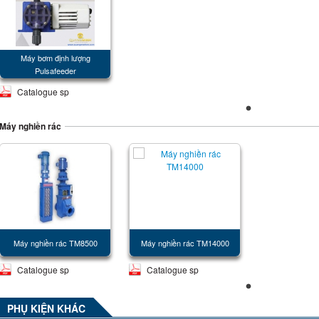
Máy bơm định lượng
Pulsafeeder
Catalogue sp
Máy nghiền rác
Máy nghiền rác TM8500
Máy nghiền rác TM14000
Catalogue sp
Catalogue sp
PHỤ KIỆN KHÁC