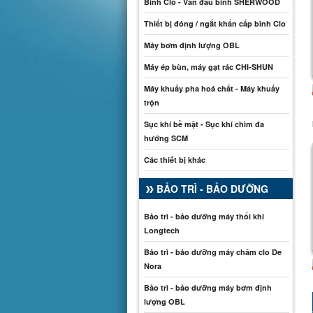
Bình Clo - Van đầu bình SHERWOOD
Thiết bị đóng / ngắt khẩn cấp bình Clo
Máy bơm định lượng OBL
Máy ép bùn, máy gạt rác CHI-SHUN
Máy khuấy pha hoá chất - Máy khuấy
trộn
Sục khí bề mặt - Sục khí chìm đa
hướng SCM
Các thiết bị khác
BẢO TRÌ - BẢO DƯỠNG
Bảo trì - bảo dưỡng máy thổi khí
Longtech
Bảo trì - bảo dưỡng máy châm clo De
Nora
Bảo trì - bảo dưỡng máy bơm định
lượng OBL