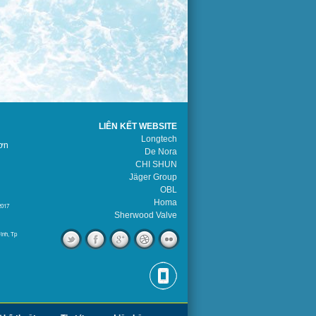
LIÊN KẾT WEBSITE
Longtech
ơn
De Nora
CHI SHUN
Jäger Group
OBL
Homa
2017
Sherwood Valve
ình, Tp