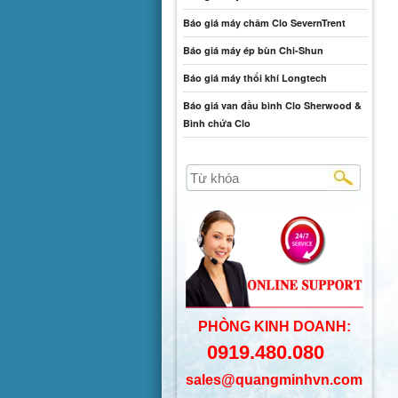
Báo giá máy châm Clo SevernTrent
Báo giá máy ép bùn Chi-Shun
Báo giá máy thổi khí Longtech
Báo giá van đầu bình Clo Sherwood &
Bình chứa Clo
PHÒNG KINH DOANH:
0919.480.080
sales@quangminhvn.com