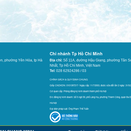
Chi nhánh Tp Hồ Chí Minh
ên, phường Yên Hòa, tp Hà
Địa chỉ:
Số 11A, đường Hậu Giang, phường Tân S
Nhất,
Tp Hồ Chí Minh, Việt Nam
Tel
: 028 62924286 / 03
565
CHÍNH SÁCH & QUY ĐỊNH CHUNG
Giấy CNDKDN: 0101397217- Ngày cấp: 11/7/2003, được sửa đổi lần 2 ngày: 31/5/
Cơ quan cấp: Phòng đăng ký kinh doanh thánh phố Hà Nội
Đ/c đăng ký kinh doanh: Số 5 ngõ 59, phố Láng Hạ, phường Thành Công, quận Ba Đ
Hà Nội
Đại diện pháp luật: Ông Phạm Thế Tuấn