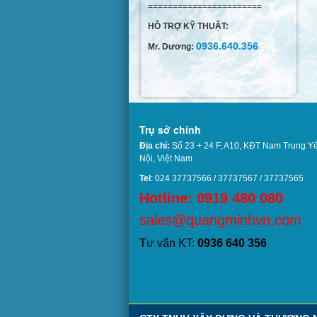
=======================
HỖ TRỢ KỸ THUẬT:
0936.640.356
Mr. Dương:
Trụ sở chính
Địa chỉ:
Số 23 + 24 F, A10, KĐT Nam Trung Y
Nội, Việt Nam
Tel
: 024 37737566 / 37737567 / 37737
Hotline: 0919 480 080
sales@quangminhvn.com
Tư vấn KT:
0936 640 356