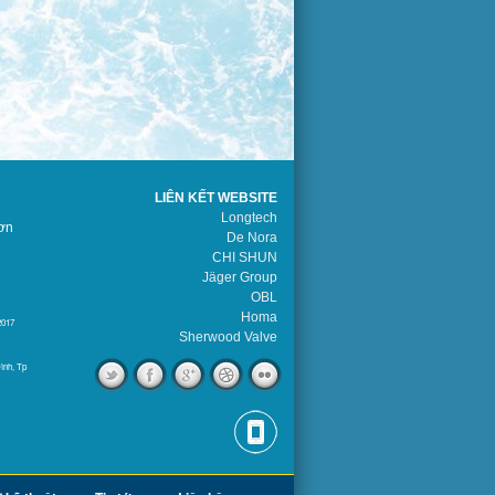
LIÊN KẾT WEBSITE
Longtech
ơn
De Nora
CHI SHUN
Jäger Group
OBL
Homa
2017
Sherwood Valve
ình, Tp