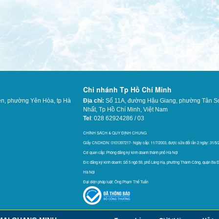
Chi nhánh Tp Hồ Chí Minh
ên, phường Yên Hòa, tp Hà
Địa chỉ:
Số 11A, đường Hậu Giang, phường Tân S
Nhất,
Tp Hồ Chí Minh, Việt Nam
Tel
: 028 62924286 / 03
565
CHÍNH SÁCH & QUY ĐỊNH CHUNG
Giấy CNDKDN: 0101397217- Ngày cấp: 11/7/2003, được sửa đổi lần 2 ngày: 31/5/
Cơ quan cấp: Phòng đăng ký kinh doanh thánh phố Hà Nội
Đ/c đăng ký kinh doanh: Số 5 ngõ 59, phố Láng Hạ, phường Thành Công, quận Ba Đ
Hà Nội
Đại diện pháp luật: Ông Phạm Thế Tuấn