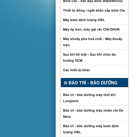
Bình Clo - Van đầu bình SHERWOOD
Thiết bị đóng / ngắt khẩn cấp bình Clo
Máy bơm định lượng OBL
Máy ép bùn, máy gạt rác CHI-SHUN
Máy khuấy pha hoá chất - Máy khuấy
trộn
Sục khí bề mặt - Sục khí chìm đa
hướng SCM
Các thiết bị khác
BẢO TRÌ - BẢO DƯỠNG
Bảo trì - bảo dưỡng máy thổi khí
Longtech
Bảo trì - bảo dưỡng máy châm clo De
Nora
Bảo trì - bảo dưỡng máy bơm định
lượng OBL