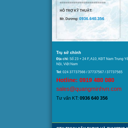
=======================
HỖ TRỢ KỸ THUẬT:
0936.640.356
Mr. Dương:
Trụ sở chính
Địa chỉ:
Số 23 + 24 F, A10, KĐT Nam Trung Y
Nội, Việt Nam
Tel
: 024 37737566 / 37737567 / 37737
Hotline: 0919 480 080
sales@quangminhvn.com
Tư vấn KT:
0936 640 356