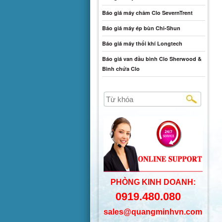
Báo giá máy châm Clo SevernTrent
Báo giá máy ép bùn Chi-Shun
Báo giá máy thổi khí Longtech
Báo giá van đầu bình Clo Sherwood &
Bình chứa Clo
PHÒNG KINH DOANH:
0919.480.080
sales@quangminhvn.com