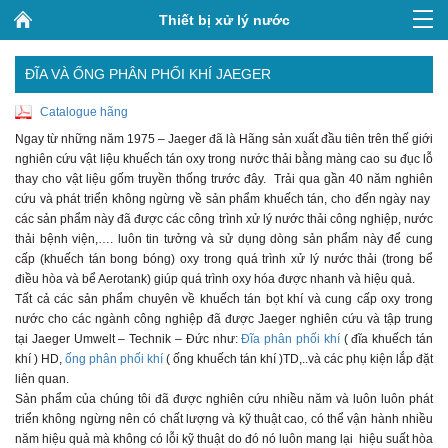
Thiết bị xử lý nước
ĐĨA VÀ ỐNG PHÂN PHỐI KHÍ JAEGER
Catalogue hãng
Ngay từ những năm 1975 – Jaeger đã là Hãng sản xuất đầu tiên trên thế giới
nghiên cứu vật liệu khuếch tán oxy trong nước thải bằng màng cao su đục lỗ
thay cho vật liệu gốm truyền thống trước đây. Trải qua gần 40 năm nghiên
cứu và phát triển không ngừng về sản phẩm khuếch tán, cho đến ngày nay
các sản phẩm này đã được các công trình xử lý nước thải công nghiệp, nước
thải bệnh viện,…. luôn tin tưởng và sử dụng dòng sản phẩm này để cung
cấp (khuếch tán bong bóng) oxy trong quá trình xử lý nước thải (trong bể
điều hòa và bể Aerotank) giúp quá trình oxy hóa được nhanh và hiệu quả.
Tất cả các sản phẩm chuyên về khuếch tán bọt khí và cung cấp oxy trong
nước cho các ngành công nghiệp đã được Jaeger nghiên cứu và tập trung
tại Jaeger Umwelt – Technik – Đức như:
Đĩa phân phối khí
( đĩa khuếch tán
khí ) HD,
ống phân phối khí
( ống khuếch tán khí )TD,..và các phụ kiện lắp đặt
liên quan.
Sản phẩm của chúng tôi đã được nghiên cứu nhiều năm và luôn luôn phát
triển không ngừng nên có chất lượng và kỹ thuật cao, có thể vận hành nhiều
năm hiệu quả mà không có lỗi kỹ thuật do đó nó luôn mang lại hiệu suất hòa