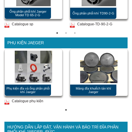
Ống phân phối khí Jaeger
Ống phân phối khí TD90-2-G
Model TD 65-2-G
Catalogue sp
Catalogue-TD-90-2-G
PHỤ KIỆN JAEGER
Phụ kiện đĩa và ống phân phối
Màng đĩa khuếch tán khí
khí Jaeger
Jaeger
Catalogue phụ kiện
HƯỚNG DẪN LẮP ĐẶT, VẬN HÀNH VÀ BẢO TRÌ ĐĨA PHÂN
PHỐI KHÍ JAEGER- ĐỨC