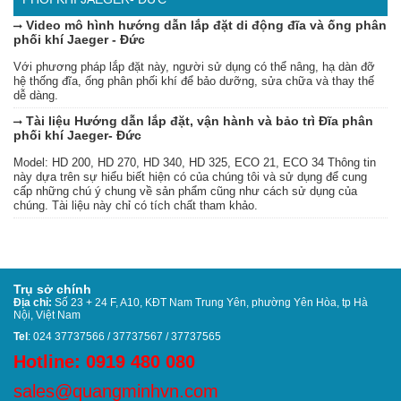
Video mô hình hướng dẫn lắp đặt di động đĩa và ống phân
phối khí Jaeger - Đức
Với phương pháp lắp đặt này, người sử dụng có thể nâng, hạ dàn đỡ
hệ thống đĩa, ống phân phối khí để bảo dưỡng, sửa chữa và thay thế
dễ dàng.
Tài liệu Hướng dẫn lắp đặt, vận hành và bảo trì Đĩa phân
phối khí Jaeger- Đức
Model: HD 200, HD 270, HD 340, HD 325, ECO 21, ECO 34 Thông tin
này dựa trên sự hiểu biết hiện có của chúng tôi và sử dụng để cung
cấp những chú ý chung về sản phẩm cũng như cách sử dụng của
chúng. Tài liệu này chỉ có tích chất tham khảo.
Trụ sở chính
Địa chỉ:
Số 23 + 24 F, A10, KĐT Nam Trung Yên, phường Yên Hòa, tp Hà
Nội, Việt Nam
Tel
: 024 37737566 / 37737567 / 37737565
Hotline: 0919 480 080
sales@quangminhvn.com