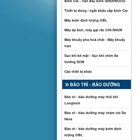
Bình Clo - Van đầu bình SHERWOOD
Thiết bị đóng / ngắt khẩn cấp bình Clo
Máy bơm định lượng OBL
Máy ép bùn, máy gạt rác CHI-SHUN
Máy khuấy pha hoá chất - Máy khuấy
trộn
Sục khí bề mặt - Sục khí chìm đa
hướng SCM
Các thiết bị khác
BẢO TRÌ - BẢO DƯỠNG
Bảo trì - bảo dưỡng máy thổi khí
Longtech
Bảo trì - bảo dưỡng máy châm clo De
Nora
Bảo trì - bảo dưỡng máy bơm định
lượng OBL