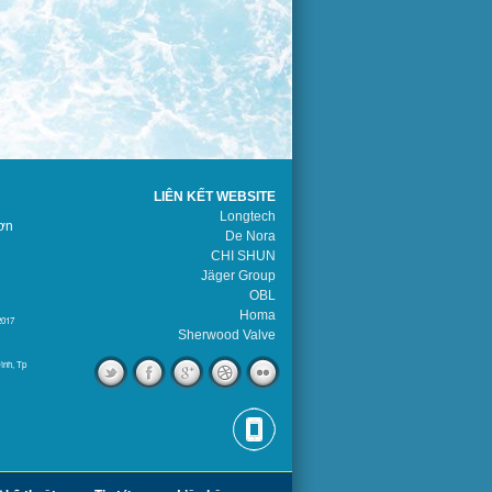
LIÊN KẾT WEBSITE
Longtech
ơn
De Nora
CHI SHUN
Jäger Group
OBL
Homa
2017
Sherwood Valve
ình, Tp