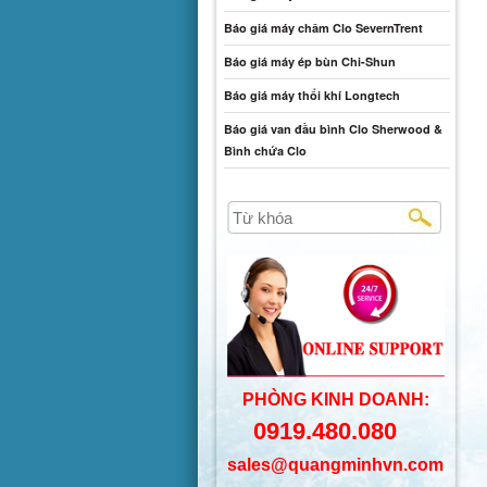
Báo giá máy châm Clo SevernTrent
Báo giá máy ép bùn Chi-Shun
Báo giá máy thổi khí Longtech
Báo giá van đầu bình Clo Sherwood &
Bình chứa Clo
PHÒNG KINH DOANH:
0919.480.080
sales@quangminhvn.com