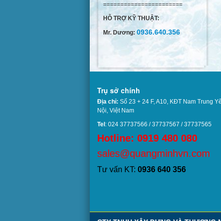
=======================
HỖ TRỢ KỸ THUẬT:
0936.640.356
Mr. Dương:
Trụ sở chính
Địa chỉ:
Số 23 + 24 F, A10, KĐT Nam Trung Y
Nội, Việt Nam
Tel
: 024 37737566 / 37737567 / 37737
Hotline: 0919 480 080
sales@quangminhvn.com
Tư vấn KT:
0936 640 356