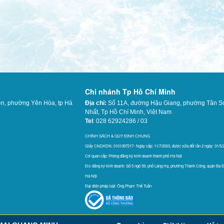
Chi nhánh Tp Hồ Chí Minh
ên, phường Yên Hòa, tp Hà
Địa chỉ:
Số 11A, đường Hậu Giang, phường Tân S
Nhất,
Tp Hồ Chí Minh, Việt Nam
Tel
: 028 62924286 / 03
565
CHÍNH SÁCH & QUY ĐỊNH CHUNG
Giấy CNDKDN: 0101397217- Ngày cấp: 11/7/2003, được sửa đổi lần 2 ngày: 31/5/
Cơ quan cấp: Phòng đăng ký kinh doanh thánh phố Hà Nội
Đ/c đăng ký kinh doanh: Số 5 ngõ 59, phố Láng Hạ, phường Thành Công, quận Ba Đ
Hà Nội
Đại diện pháp luật: Ông Phạm Thế Tuấn