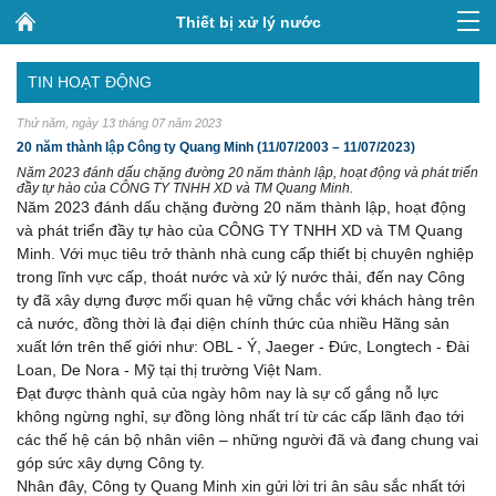
Thiết bị xử lý nước
TIN HOẠT ĐỘNG
Thứ năm, ngày 13 tháng 07 năm 2023
20 năm thành lập Công ty Quang Minh (11/07/2003 – 11/07/2023)
Năm 2023 đánh dấu chặng đường 20 năm thành lập, hoạt động và phát triển
đầy tự hào của CÔNG TY TNHH XD và TM Quang Minh.
Năm 2023 đánh dấu chặng đường 20 năm thành lập, hoạt động
và phát triển đầy tự hào của CÔNG TY TNHH XD và TM Quang
Minh. Với mục tiêu trở thành nhà cung cấp thiết bị chuyên nghiệp
trong lĩnh vực cấp, thoát nước và xử lý nước thải, đến nay Công
ty đã xây dựng được mối quan hệ vững chắc với khách hàng trên
cả nước, đồng thời là đại diện chính thức của nhiều Hãng sản
xuất lớn trên thế giới như: OBL - Ý, Jaeger - Đức, Longtech - Đài
Loan, De Nora - Mỹ tại thị trường Việt Nam.
Đạt được thành quả của ngày hôm nay là sự cố gắng nỗ lực
không ngừng nghỉ, sự đồng lòng nhất trí từ các cấp lãnh đạo tới
các thế hệ cán bộ nhân viên – những người đã và đang chung vai
góp sức xây dựng Công ty.
Nhân đây, Công ty Quang Minh xin gửi lời tri ân sâu sắc nhất tới