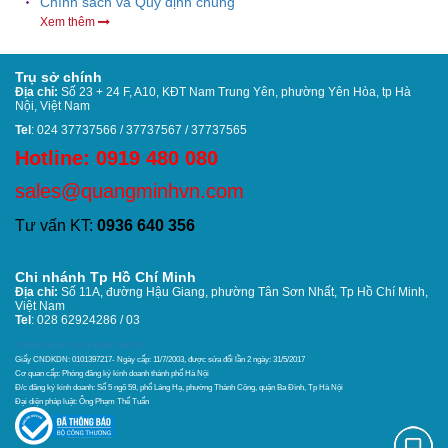
Chính sách và Quy định chung
Xem thêm
Trụ sở chính
Địa chỉ:
Số 23 + 24 F, A10, KĐT Nam Trung Yên, phường Yên Hòa, tp Hà
Nội, Việt Nam
Tel
: 024 37737566 / 37737567 / 37737565
Hotline: 0919 480 080
sales@quangminhvn.com
Tư vấn KT:
0936 640 356
Chi nhánh Tp Hồ Chí Minh
Địa chỉ:
Số 11A, đường Hậu Giang, phường Tân Sơn Nhất,
Tp Hồ Chí Minh,
Việt Nam
Tel
: 028 62924286 / 03
CHÍNH SÁCH & QUY ĐỊNH CHUNG
Giấy CNDKDN: 0101397217- Ngày cấp: 11/7/2003, được sửa đổi lần 2 ngày: 31/5/2017
Cơ quan cấp: Phòng đăng ký kinh doanh thánh phố Hà Nội
Đ/c đăng ký kinh doanh: Số 5 ngõ 59, phố Láng Hạ, phường Thành Công, quận Ba Đình, Tp Hà Nội
Đại diện pháp luật: Ông Phạm Thế Tuấn