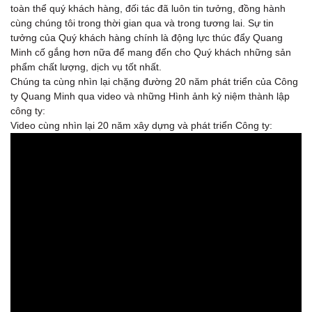
toàn thể quý khách hàng, đối tác đã luôn tin tưởng, đồng hành
cùng chúng tôi trong thời gian qua và trong tương lai. Sự tin
tưởng của Quý khách hàng chính là động lực thúc đẩy Quang
Minh cố gắng hơn nữa để mang đến cho Quý khách những sản
phẩm chất lượng, dịch vụ tốt nhất.
Chúng ta cùng nhìn lại chặng đường 20 năm phát triển của Công
ty Quang Minh qua video và những Hình ảnh kỷ niệm thành lập
công ty:
Video cùng nhìn lại 20 năm xây dựng và phát triển Công ty: