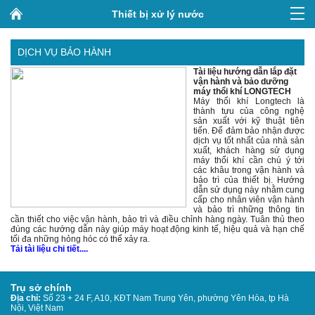
Thiết bị xử lý nước
DỊCH VỤ BẢO HÀNH
Tài liệu hướng dẫn lắp đặt
vận hành và bảo dưỡng
máy thổi khí LONGTECH
Máy thổi khí Longtech là
thành tựu của công nghệ
sản xuất với kỹ thuật tiên
tiến. Để đảm bảo nhận được
dịch vụ tốt nhất của nhà sản
xuất, khách hàng sử dụng
máy thổi khí cần chú ý tới
các khâu trong vận hành và
bảo trì của thiết bị. Hướng
dẫn sử dụng này nhằm cung
cấp cho nhân viên vận hành
và bảo trì những thông tin
cần thiết cho việc vận hành, bảo trì và điều chỉnh hàng ngày. Tuân thủ theo
đúng các hướng dẫn này giúp máy hoạt động kinh tế, hiệu quả và hạn chế
tối đa những hỏng hóc có thể xảy ra.
Tải tài liệu chi tiết....
Trụ sở chính
Địa chỉ:
Số 23 + 24 F, A10, KĐT Nam Trung Yên, phường Yên Hòa, tp Hà
Nội, Việt Nam