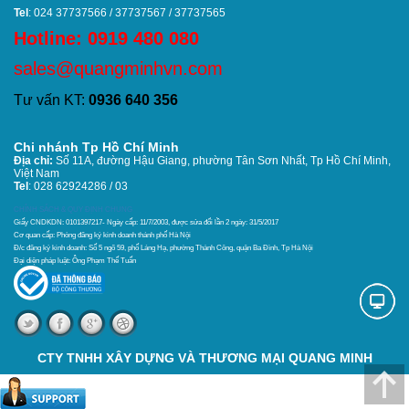
Tel
: 024 37737566 / 37737567 / 37737565
Hotline: 0919 480 080
sales@quangminhvn.com
Tư vấn KT:
0936 640 356
Chi nhánh Tp Hồ Chí Minh
Địa chỉ:
Số 11A, đường Hậu Giang, phường Tân Sơn Nhất,
Tp Hồ Chí Minh,
Việt Nam
Tel
: 028 62924286 / 03
CHÍNH SÁCH & QUY ĐỊNH CHUNG
Giấy CNDKDN: 0101397217- Ngày cấp: 11/7/2003, được sửa đổi lần 2 ngày: 31/5/2017
Cơ quan cấp: Phòng đăng ký kinh doanh thánh phố Hà Nội
Đ/c đăng ký kinh doanh: Số 5 ngõ 59, phố Láng Hạ, phường Thành Công, quận Ba Đình, Tp Hà Nội
Đại diện pháp luật: Ông Phạm Thế Tuấn
CTY TNHH XÂY DỰNG VÀ THƯƠNG MẠI QUANG MINH