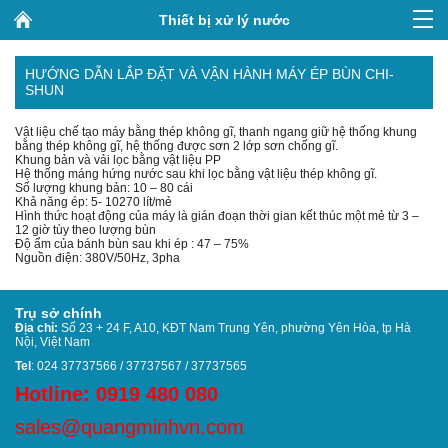
Thiết bị xử lý nước
HƯỚNG DẪN LẮP ĐẶT VÀ VẬN HÀNH MÁY ÉP BÙN CHI-
SHUN
Vật liệu chế tạo máy bằng thép không gĩ, thanh ngang giữ hệ thống khung
bằng thép không gĩ, hệ thống được sơn 2 lớp sơn chống gĩ.
Khung bản và vải lọc bằng vật liệu PP
Hệ thống máng hứng nước sau khi lọc bằng vật liệu thép không gĩ.
Số lượng khung bản: 10 – 80 cái
Khả năng ép: 5- 10270 lít/mẻ
Hình thức hoạt động của máy là gián đoạn thời gian kết thúc một mẻ từ 3 –
12 giờ tùy theo lượng bùn
Độ ẩm của bánh bùn sau khi ép : 47 – 75%
Nguồn điện: 380V/50Hz, 3pha
Trụ sở chính
Địa chỉ:
Số 23 + 24 F, A10, KĐT Nam Trung Yên, phường Yên Hòa, tp Hà
Nội, Việt Nam
Tel
: 024 37737566 / 37737567 / 37737565
Hotline: 0919 480 080
sales@quangminhvn.com