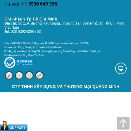
Tư vấn KT:
0936 640 356
Chi nhánh Tp Hồ Chí Minh
Địa chỉ:
Số 11A, đường Hậu Giang, phường Tân Sơn Nhất,
Tp Hồ Chí Minh,
Việt Nam
Tel
: 028 62924286 / 03
CHÍNH SÁCH & QUY ĐỊNH CHUNG
Giấy CNDKDN: 0101397217- Ngày cấp: 11/7/2003, được sửa đổi lần 2 ngày: 31/5/2017
Cơ quan cấp: Phòng đăng ký kinh doanh thánh phố Hà Nội
Đ/c đăng ký kinh doanh: Số 5 ngõ 59, phố Láng Hạ, phường Thành Công, quận Ba Đình, Tp Hà Nội
Đại diện pháp luật: Ông Phạm Thế Tuấn
CTY TNHH XÂY DỰNG VÀ THƯƠNG MẠI QUANG MINH