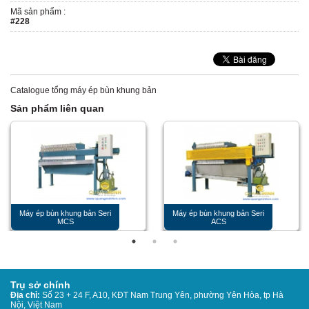
Mã sản phẩm :
#228
Catalogue tổng máy ép bùn khung bản
Sản phẩm liên quan
Máy ép bùn khung bản Seri
Máy ép bùn khung bản Seri
MCS
ACS
Trụ sở chính
Địa chỉ:
Số 23 + 24 F, A10, KĐT Nam Trung Yên, phường Yên Hòa, tp Hà
Nội, Việt Nam