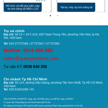
Mô hình chi tiết phụ kiện máy
Vải lọc máy ép bùn băng tải
ép bùn băng tải NBD-L125
Trụ sở chính
Địa chỉ:
Số 23 + 24 F, A10, KĐT Nam Trung Yên, phường Yên Hòa, tp Hà
Nội, Việt Nam
Tel
: 024 37737566 / 37737567 / 37737565
Hotline: 0919 480 080
sales@quangminhvn.com
Tư vấn KT:
0936 640 356
Chi nhánh Tp Hồ Chí Minh
Địa chỉ:
Số 11A, đường Hậu Giang, phường Tân Sơn Nhất,
Tp Hồ Chí Minh,
Việt Nam
Tel
: 028 62924286 / 03
CHÍNH SÁCH & QUY ĐỊNH CHUNG
Giấy CNDKDN: 0101397217- Ngày cấp: 11/7/2003, được sửa đổi lần 2 ngày: 31/5/2017
Cơ quan cấp: Phòng đăng ký kinh doanh thánh phố Hà Nội
Đ/c đăng ký kinh doanh: Số 5 ngõ 59, phố Láng Hạ, phường Thành Công, quận Ba Đình, Tp Hà Nội