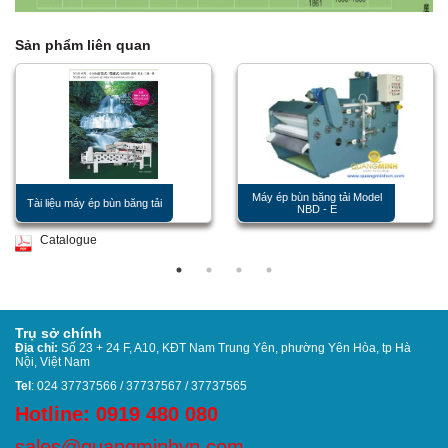
Sản phẩm liên quan
Máy ép bùn băng tải Model
Tài liệu máy ép bùn băng tải
NBD - E
Catalogue
Trụ sở chính
Địa chỉ:
Số 23 + 24 F, A10, KĐT Nam Trung Yên, phường Yên Hòa, tp Hà
Nội, Việt Nam
Tel
: 024 37737566 / 37737567 / 37737565
Hotline: 0919 480 080
sales@quangminhvn.com