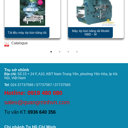
Máy ép bùn băng tải Model
Tài liệu máy ép bùn băng tải
NBD - M
Catalogue
Trụ sở chính
Địa chỉ:
Số 23 + 24 F, A10, KĐT Nam Trung Yên, phường Yên Hòa, tp Hà
Nội, Việt Nam
Tel
: 024 37737566 / 37737567 / 37737565
Hotline: 0919 480 080
sales@quangminhvn.com
Tư vấn KT:
0936 640 356
Chi nhánh Tp Hồ Chí Minh