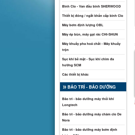
Bình Clo - Van đầu bình SHERWOOD
Thiết bị đóng / ngắt khẩn cấp bình Clo
Máy bơm định lượng OBL
Máy ép bùn, máy gạt rác CHI-SHUN
Máy khuấy pha hoá chất - Máy khuấy
trộn
Sục khí bề mặt - Sục khí chìm đa
hướng SCM
Các thiết bị khác
BẢO TRÌ - BẢO DƯỠNG
Hệ thống thiết bị phân tích -
000
Mặt nạ phòng độc
bảo vệ Series 1364B
Bảo trì - bảo dưỡng máy thổi khí
Catalogue sp
Catalogue sp
Longtech
Bảo trì - bảo dưỡng máy châm clo De
Nora
Bảo trì - bảo dưỡng máy bơm định