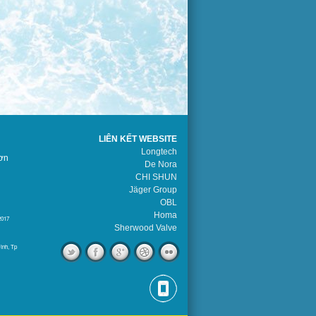
LIÊN KẾT WEBSITE
Longtech
ơn
De Nora
CHI SHUN
Jäger Group
OBL
Homa
2017
Sherwood Valve
ình, Tp