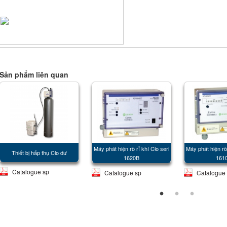
Sản phẩm liên quan
Máy phát hiện rò rỉ khí Clo seri
Máy phát hiện rò 
Thiết bị hấp thụ Clo dư
1620B
161
Catalogue sp
Catalogue sp
Catalogue