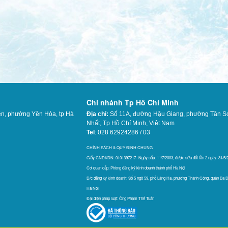
Chi nhánh Tp Hồ Chí Minh
ên, phường Yên Hòa, tp Hà
Địa chỉ:
Số 11A, đường Hậu Giang, phường Tân S
Nhất,
Tp Hồ Chí Minh, Việt Nam
Tel
: 028 62924286 / 03
565
CHÍNH SÁCH & QUY ĐỊNH CHUNG
Giấy CNDKDN: 0101397217- Ngày cấp: 11/7/2003, được sửa đổi lần 2 ngày: 31/5/
Cơ quan cấp: Phòng đăng ký kinh doanh thánh phố Hà Nội
Đ/c đăng ký kinh doanh: Số 5 ngõ 59, phố Láng Hạ, phường Thành Công, quận Ba Đ
Hà Nội
Đại diện pháp luật: Ông Phạm Thế Tuấn