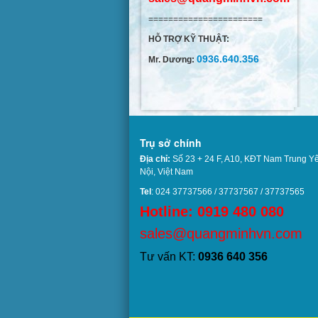
=======================
HỖ TRỢ KỸ THUẬT:
0936.640.356
Mr. Dương:
Trụ sở chính
Địa chỉ:
Số 23 + 24 F, A10, KĐT Nam Trung Y
Nội, Việt Nam
Tel
: 024 37737566 / 37737567 / 37737
Hotline: 0919 480 080
sales@quangminhvn.com
Tư vấn KT:
0936 640 356