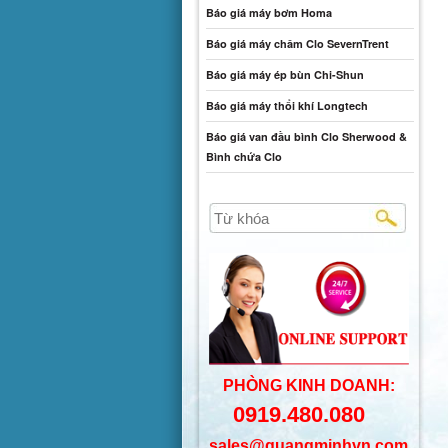
Báo giá máy bơm Homa
Báo giá máy châm Clo SevernTrent
Báo giá máy ép bùn Chi-Shun
Báo giá máy thổi khí Longtech
Báo giá van đầu bình Clo Sherwood &
Bình chứa Clo
PHÒNG KINH DOANH:
0919.480.080
sales@quangminhvn.com