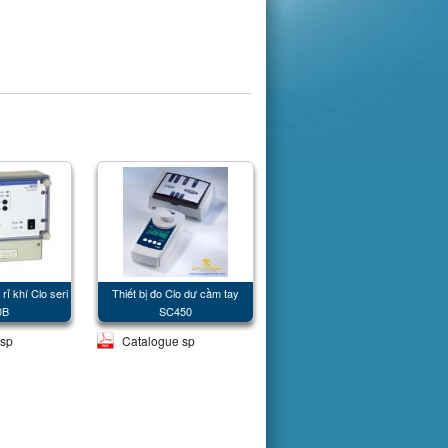
rỉ khí Clo seri
Thiết bị đo Clo dư cầm tay
Máy điều chế nước Javen
0B
SC450
Sanilec 06
 sp
Catalogue sp
Catalogue sp