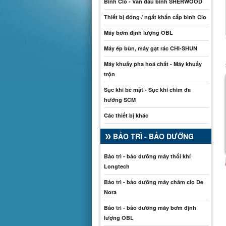
Bình Clo - Van đầu bình SHERWOOD
Thiết bị đóng / ngắt khẩn cấp bình Clo
Máy bơm định lượng OBL
Máy ép bùn, máy gạt rác CHI-SHUN
Máy khuấy pha hoá chất - Máy khuấy
trộn
Sục khí bề mặt - Sục khí chìm đa
hướng SCM
Các thiết bị khác
BẢO TRÌ - BẢO DƯỠNG
phân tích -
Wet Odor Control Scrubber
Mặt nạ phòng độc
 1364B
Systems
Bảo trì - bảo dưỡng máy thổi khí
Catalogue sp
Catalogue sp
Longtech
Bảo trì - bảo dưỡng máy châm clo De
Nora
Bảo trì - bảo dưỡng máy bơm định
lượng OBL