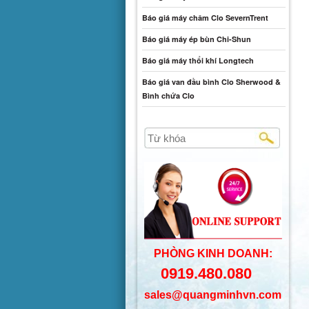
Báo giá máy châm Clo SevernTrent
Báo giá máy ép bùn Chi-Shun
Báo giá máy thổi khí Longtech
Báo giá van đầu bình Clo Sherwood &
Bình chứa Clo
PHÒNG KINH DOANH:
0919.480.080
sales@quangminhvn.com