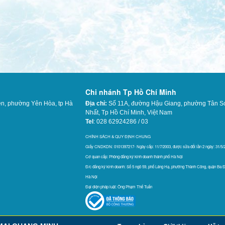
Chi nhánh Tp Hồ Chí Minh
ên, phường Yên Hòa, tp Hà
Địa chỉ:
Số 11A, đường Hậu Giang, phường Tân S
Nhất,
Tp Hồ Chí Minh, Việt Nam
Tel
: 028 62924286 / 03
565
CHÍNH SÁCH & QUY ĐỊNH CHUNG
Giấy CNDKDN: 0101397217- Ngày cấp: 11/7/2003, được sửa đổi lần 2 ngày: 31/5/
Cơ quan cấp: Phòng đăng ký kinh doanh thánh phố Hà Nội
Đ/c đăng ký kinh doanh: Số 5 ngõ 59, phố Láng Hạ, phường Thành Công, quận Ba Đ
Hà Nội
Đại diện pháp luật: Ông Phạm Thế Tuấn