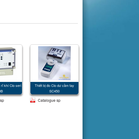
rỉ khí Clo seri
Thiết bị đo Clo dư cầm tay
Thiết bị phân tích - bảo vệ Wet
0B
SC450
Emergency Gas Scrubber
Systems
 sp
Catalogue sp
Catalogue sp