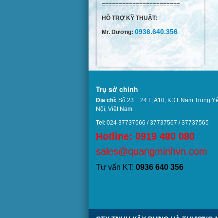
=======================
HỖ TRỢ KỸ THUẬT:
0936.640.356
Mr. Dương:
Trụ sở chính
Địa chỉ:
Số 23 + 24 F, A10, KĐT Nam Trung Y
Nội, Việt Nam
Tel
: 024 37737566 / 37737567 / 37737
Hotline: 0919 480 080
sales@quangminhvn.com
Tư vấn KT:
0936 640 356