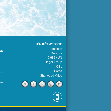
LIÊN KẾT WEBSITE
Longtech
ơn
De Nora
CHI SHUN
Jäger Group
OBL
Homa
2017
Sherwood Valve
ình, Tp