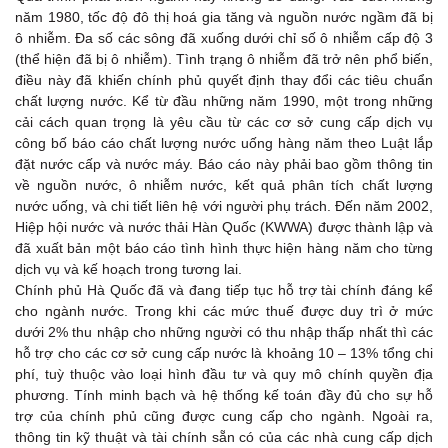
năm 1980, tốc độ đô thị hoá gia tăng và nguồn nước ngầm đã bị
ô nhiễm. Đa số các sông đã xuống dưới chỉ số ô nhiễm cấp độ 3
(thể hiện đã bị ô nhiễm). Tình trạng ô nhiễm đã trở nên phổ biến,
điều này đã khiến chính phủ quyết định thay đổi các tiêu chuẩn
chất lượng nước. Kể từ đầu những năm 1990, một trong những
cải cách quan trọng là yêu cầu từ các cơ sở cung cấp dịch vụ
công bố báo cáo chất lượng nước uống hàng năm theo Luật lắp
đặt nước cấp và nước máy. Báo cáo này phải bao gồm thông tin
về nguồn nước, ô nhiễm nước, kết quả phân tích chất lượng
nước uống, và chi tiết liên hệ với người phụ trách. Đến năm 2002,
Hiệp hội nước và nước thải Hàn Quốc (KWWA) được thành lập và
đã xuất bản một báo cáo tình hình thực hiện hàng năm cho từng
dịch vụ và kế hoạch trong tương lai.
Chính phủ Hà Quốc đã và đang tiếp tục hỗ trợ tài chính đáng kể
cho ngành nước. Trong khi các mức thuế được duy trì ở mức
dưới 2% thu nhập cho những người có thu nhập thấp nhất thì các
hỗ trợ cho các cơ sở cung cấp nước là khoảng 10 – 13% tổng chi
phí, tuỳ thuộc vào loại hình đầu tư và quy mô chính quyền địa
phương. Tính minh bạch và hệ thống kế toán đầy đủ cho sự hỗ
trợ của chính phủ cũng được cung cấp cho ngành. Ngoài ra,
thông tin kỹ thuật và tài chính sẵn có của các nhà cung cấp dịch