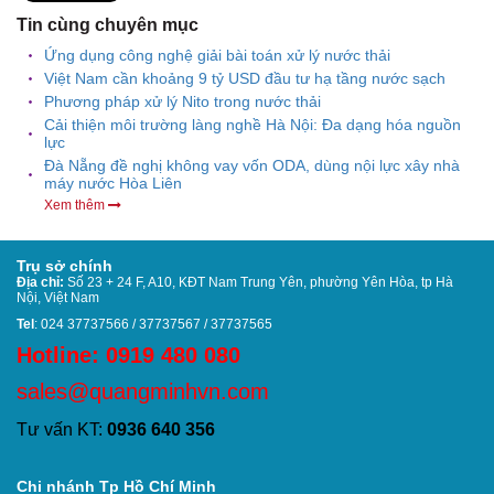
Tin cùng chuyên mục
Ứng dụng công nghệ giải bài toán xử lý nước thải
Việt Nam cần khoảng 9 tỷ USD đầu tư hạ tầng nước sạch
Phương pháp xử lý Nito trong nước thải
Cải thiện môi trường làng nghề Hà Nội: Đa dạng hóa nguồn
lực
Đà Nẵng đề nghị không vay vốn ODA, dùng nội lực xây nhà
máy nước Hòa Liên
Xem thêm
Trụ sở chính
Địa chỉ:
Số 23 + 24 F, A10, KĐT Nam Trung Yên, phường Yên Hòa, tp Hà
Nội, Việt Nam
Tel
: 024 37737566 / 37737567 / 37737565
Hotline: 0919 480 080
sales@quangminhvn.com
Tư vấn KT:
0936 640 356
Chi nhánh Tp Hồ Chí Minh