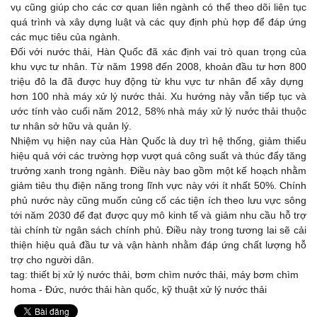
vụ cũng giúp cho các cơ quan liên ngành có thể theo dõi liên tục
quá trình và xây dựng luật và các quy định phù hợp để đáp ứng
các mục tiêu của ngành.
Đối với nước thải, Hàn Quốc đã xác định vai trò quan trọng của
khu vực tư nhân. Từ năm 1998 đến 2008, khoản đầu tư hơn 800
triệu đô la đã được huy động từ khu vực tư nhân để xây dựng
hơn 100 nhà máy xử lý nước thải. Xu hướng này vẫn tiếp tục và
ước tính vào cuối năm 2012, 58% nhà máy xử lý nước thải thuộc
tư nhân sở hữu và quản lý.
Nhiệm vụ hiện nay của Hàn Quốc là duy trì hệ thống, giảm thiểu
hiệu quả với các trường hợp vượt quá công suất và thúc đẩy tăng
trưởng xanh trong ngành. Điều này bao gồm một kế hoạch nhằm
giảm tiêu thụ điện năng trong lĩnh vực này với ít nhất 50%. Chính
phủ nước này cũng muốn củng cố các tiện ích theo lưu vực sông
tới năm 2030 để đạt được quy mô kinh tế và giảm nhu cầu hỗ trợ
tài chính từ ngân sách chính phủ. Điều này trong tương lai sẽ cải
thiện hiệu quả đầu tư và vận hành nhằm đáp ứng chất lượng hỗ
trợ cho người dân.
tag: thiết bị xử lý nước thải,
bơm chìm nước thải
,
máy bơm chìm
homa - Đức
, nước thải hàn quốc, kỹ thuật xử lý nước thải