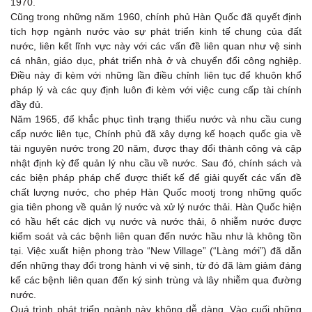
1970.
Cũng trong những năm 1960, chính phủ Hàn Quốc đã quyết định
tích hợp ngành nước vào sự phát triển kinh tế chung của đất
nước, liên kết lĩnh vực này với các vấn đề liên quan như vệ sinh
cá nhân, giáo dục, phát triển nhà ở và chuyển đổi công nghiệp.
Điều này đi kèm với những lần điều chỉnh liên tục để khuôn khổ
pháp lý và các quy định luôn đi kèm với việc cung cấp tài chính
đầy đủ.
Năm 1965, để khắc phục tình trạng thiếu nước và nhu cầu cung
cấp nước liên tục, Chính phủ đã xây dựng kế hoạch quốc gia về
tài nguyên nước trong 20 năm, được thay đổi thành công và cập
nhật định kỳ để quản lý nhu cầu về nước. Sau đó, chính sách và
các biện pháp pháp chế được thiết kế để giải quyết các vấn đề
chất lượng nước, cho phép Hàn Quốc mootj trong những quốc
gia tiên phong về quản lý nước và xử lý nước thải. Hàn Quốc hiện
có hầu hết các dịch vụ nước và nước thải, ô nhiễm nước được
kiểm soát và các bệnh liên quan đến nước hầu như là không tồn
tại. Việc xuất hiện phong trào “New Village” (“Làng mới”) đã dẫn
đến những thay đổi trong hành vi vệ sinh, từ đó đã làm giảm đáng
kể các bệnh liên quan đến ký sinh trùng và lây nhiễm qua đường
nước.
Quá trình phát triển ngành này không dễ dàng. Vào cuối những