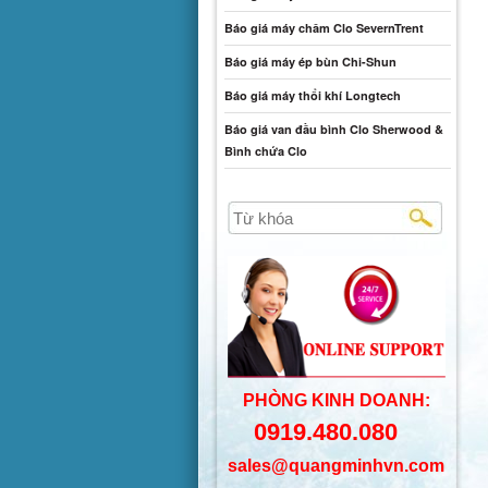
Báo giá máy châm Clo SevernTrent
Báo giá máy ép bùn Chi-Shun
Báo giá máy thổi khí Longtech
Báo giá van đầu bình Clo Sherwood &
Bình chứa Clo
PHÒNG KINH DOANH:
0919.480.080
sales@quangminhvn.com