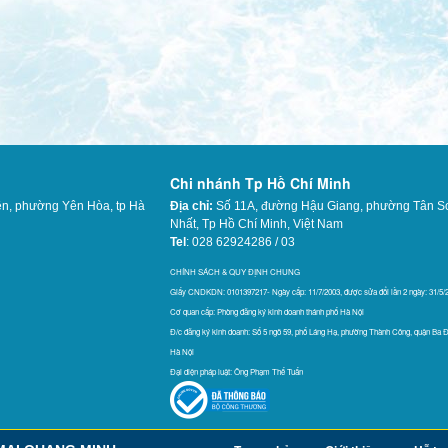
Chi nhánh Tp Hồ Chí Minh
ên, phường Yên Hòa, tp Hà
Địa chỉ:
Số 11A, đường Hậu Giang, phường Tân S
Nhất,
Tp Hồ Chí Minh, Việt Nam
Tel
: 028 62924286 / 03
565
CHÍNH SÁCH & QUY ĐỊNH CHUNG
Giấy CNDKDN: 0101397217- Ngày cấp: 11/7/2003, được sửa đổi lần 2 ngày: 31/5/
Cơ quan cấp: Phòng đăng ký kinh doanh thánh phố Hà Nội
Đ/c đăng ký kinh doanh: Số 5 ngõ 59, phố Láng Hạ, phường Thành Công, quận Ba Đ
Hà Nội
Đại diện pháp luật: Ông Phạm Thế Tuấn