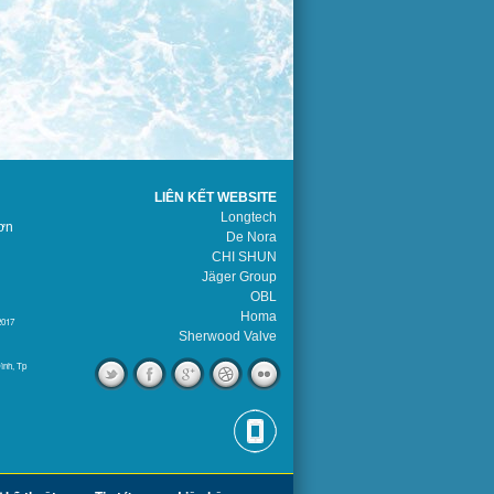
LIÊN KẾT WEBSITE
Longtech
ơn
De Nora
CHI SHUN
Jäger Group
OBL
Homa
2017
Sherwood Valve
ình, Tp