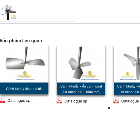
Sản phẩm liên quan
Cánh khuấy kiểu cánh quạt
Cánh khuấy k
Cánh khuấy kiểu tua bin
(Đk cánh 900 - 1500 mm)
(Đk cánh 200
Catalogue sp
Catalogue sp
Catalogue