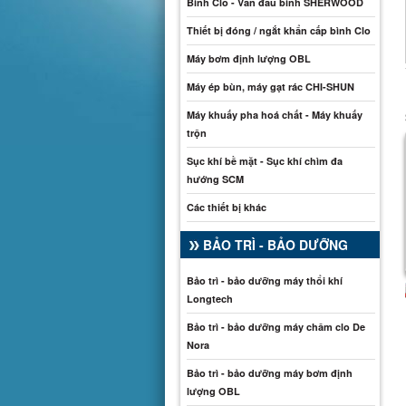
Bình Clo - Van đầu bình SHERWOOD
Thiết bị đóng / ngắt khẩn cấp bình Clo
Máy bơm định lượng OBL
Máy ép bùn, máy gạt rác CHI-SHUN
Máy khuấy pha hoá chất - Máy khuấy
trộn
Sục khí bề mặt - Sục khí chìm đa
hướng SCM
Các thiết bị khác
BẢO TRÌ - BẢO DƯỠNG
Bảo trì - bảo dưỡng máy thổi khí
Longtech
Bảo trì - bảo dưỡng máy châm clo De
Nora
Bảo trì - bảo dưỡng máy bơm định
lượng OBL