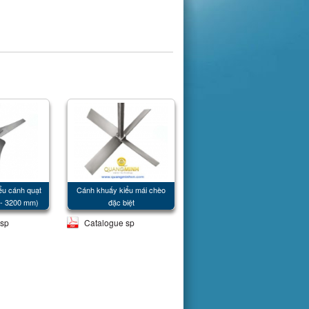
iểu cánh quạt
Cánh khuấy kiểu mái chèo
 - 3200 mm)
đặc biệt
 sp
Catalogue sp