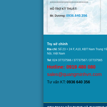
=======================
HỖ TRỢ KỸ THUẬT:
0936.640.356
Mr. Dương:
Trụ sở chính
Địa chỉ:
Số 23 + 24 F, A10, KĐT Nam Trung Y
Nội, Việt Nam
Tel
: 024 37737566 / 37737567 / 37737
Hotline: 0919 480 080
sales@quangminhvn.com
Tư vấn KT:
0936 640 356