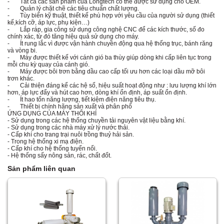
- Tất cả các sản phẩm của Longtech có thể được sử dụng cho OEM.
- Quản lý chặt chẽ các tiêu chuẩn chất lượng.
- Tùy biến kỹ thuật, thiết kế phù hợp với yêu cầu của người sử dụng (thiết
kế,kích cỡ, áp lực, phụ kiện…)
- Lắp ráp, gia công sử dụng công nghệ CNC để các kích thước, số đo
chính xác, từ đó tăng hiệu quả sử dụng cho máy.
- Ít rung lắc vì được vận hành chuyền động qua hệ thống trục, bánh răng
và vòng bi.
- Máy được thiết kế với cánh gió ba thùy giúp dòng khi cấp liên tục trong
mỗi chu kỳ quay của cánh gió.
- Máy được bôi trơn bằng dầu cao cấp tối ưu hơn các loại dầu mỡ bôi
trơn khác.
- Cải thiện đáng kể các hệ số, hiệu suất hoạt động như : lưu lượng khí lớn
hơn, áp lực đẩy và hút cao hơn, dòng khí ổn định, áp suất ổn định.
- Ít hao tốn năng lượng, tiết kiệm điện năng tiêu thụ.
- Thiết bị chính hãng sản xuất và phân phố
ỨNG DỤNG CỦA MÁY THỔI KHÍ
- Sử dụng trong các hệ thống chuyền tải nguyên vật liệu bằng khí.
- Sử dụng trong các nhà máy xử lý nước thải.
- Cấp khí cho trang trại nuôi trồng thuỷ hải sản.
- Trong hệ thống xi mạ điện.
- Cấp khí cho hệ thống tuyển nổi.
- Hệ thống sấy nông sản, rác, chất đốt.
Sản phẩm liên quan