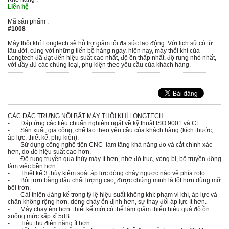
Liên hệ
Mã sản phẩm :
#1008
Máy thổi khí Longtech sẽ hỗ trợ giảm tối đa sức lao động. Với lịch sử có từ
lâu đời, cùng với những tiến bộ hàng ngày, hiện nay, máy thổi khí của
Longtech đã đạt đến hiệu suất cao nhất, độ ồn thấp nhất, độ rung nhỏ nhất,
với đầy đủ các chủng loại, phụ kiện theo yêu cầu của khách hàng.
CÁC ĐẶC TRƯNG NỔI BẬT MÁY THỔI KHÍ LONGTECH
- Đáp ứng các tiêu chuẩn nghiêm ngặt về kỹ thuật ISO 9001 và CE
- Sản xuất, gia công, chế tạo theo yêu cầu của khách hàng (kích thước,
áp lực, thiết kế, phụ kiện).
- Sử dụng công nghệ tiện CNC làm tăng khả năng đo và cắt chính xác
hơn, do đó hiệu suất cao hơn.
- Độ rung truyền qua thùy máy ít hơn, nhờ đó trục, vòng bi, bộ truyền động
làm việc bền hơn.
- Thiết kế 3 thùy kiểm soát áp lực dòng chảy ngược nào về phía roto.
- Bôi trơn bằng dầu chất lượng cao, được chứng minh là tốt hơn dùng mỡ
bôi trơn.
- Cải thiện đáng kể trong tỷ lệ hiệu suất không khí: phạm vi khí, áp lực và
chân không rộng hơn, dòng chảy ổn định hơn, sự thay đổi áp lực ít hơn.
- Máy chạy êm hơn: thiết kế mới có thể làm giảm thiểu hiệu quả độ ồn
xuống mức xấp xỉ 5dB.
- Tiêu thụ điện năng ít hơn.