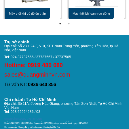
Máy thổi khí có độ ồn thấp
Máy thổi khí cạn trục đứng
Trụ sở chính
Địa chỉ:
Số 23 + 24 F, A10, KĐT Nam Trung Yên, phường Yên Hòa, tp Hà
Nội, Việt Nam
Tel
: 024 37737566 / 37737567 / 37737565
Hotline: 0919 480 080
sales@quangminhvn.com
Tư vấn KT:
0936 640 356
Chi nhánh Tp Hồ Chí Minh
Địa chỉ:
Số 11A, đường Hậu Giang, phường Tân Sơn Nhất,
Tp Hồ Chí Minh,
Việt Nam
Tel
: 028 62924286 / 03
CHÍNH SÁCH & QUY ĐỊNH CHUNG
Giấy CNDKDN: 0101397217- Ngày cấp: 11/7/2003, được sửa đổi lần 2 ngày: 31/5/2017
Cơ quan cấp: Phòng đăng ký kinh doanh thánh phố Hà Nội