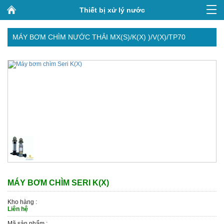
Thiết bị xử lý nước
MÁY BƠM CHÌM NƯỚC THẢI MX(S)/K(X) )/V(X)/TP70
MÁY BƠM CHÌM SERI K(X)
Kho hàng :
Liên hệ
Mã sản phẩm :