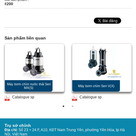
#200
Sản phẩm liên quan
Máy bơm chìm nước thải Seri
Máy bơm chìm Seri V(X)
MX(S)
Catalogue sp
Catalogue sp
Trụ sở chính
Địa chỉ:
Số 23 + 24 F, A10, KĐT Nam Trung Yên, phường Yên Hòa, tp Hà
Nội, Việt Nam