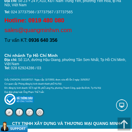
Địa chỉ:
Số 23 + 24 F, A10, KĐT Nam Trung Yên, phường Yên Hòa, tp Hà
Nội, Việt Nam
Tel
: 024 37737566 / 37737567 / 37737565
Hotline: 0919 480 080
sales@quangminhvn.com
Tư vấn KT:
0936 640 356
Chi nhánh Tp Hồ Chí Minh
Địa chỉ:
Số 11A, đường Hậu Giang, phường Tân Sơn Nhất,
Tp Hồ Chí Minh,
Việt Nam
Tel
: 028 62924286 / 03
CHÍNH SÁCH & QUY ĐỊNH CHUNG
Giấy CNDKDN: 0101397217- Ngày cấp: 11/7/2003, được sửa đổi lần 2 ngày: 31/5/2017
Cơ quan cấp: Phòng đăng ký kinh doanh thánh phố Hà Nội
Đ/c đăng ký kinh doanh: Số 5 ngõ 59, phố Láng Hạ, phường Thành Công, quận Ba Đình, Tp Hà Nội
Đại diện pháp luật: Ông Phạm Thế Tuấn
CTY TNHH XÂY DỰNG VÀ THƯƠNG MẠI QUANG MINH