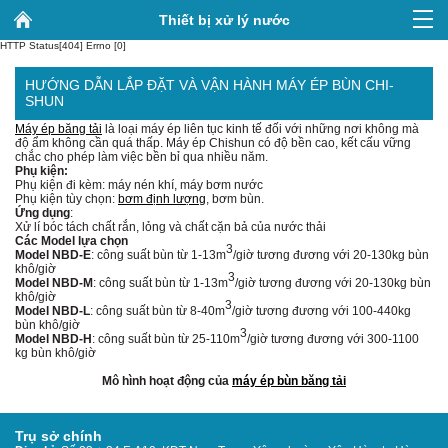
Thiết bị xử lý nước
HTTP Status[404] Errno [0]
HƯỚNG DẪN LẮP ĐẶT VÀ VẬN HÀNH MÁY ÉP BÙN CHI-
SHUN
Máy ép băng tải
là loại máy ép liên tục kinh tế đối với những nơi không mà
độ ẩm không cần quá thấp. Máy ép Chishun có độ bền cao, kết cấu vững
chắc cho phép làm việc bền bỉ qua nhiều năm.
Phụ kiện:
Phụ kiện đi kèm: máy nén khí, máy bơm nước
Phụ kiện tùy chọn:
bơm định lượng
, bơm bùn.
Ứng dụng
:
Xử lí bóc tách chất rắn, lỏng và chất cặn bả của nước thải
Các Model lựa chọn
3
Model NBD-E
: công suất bùn từ 1-13m
/giờ tương đương với 20-130kg bùn
khô/giờ
3
Model NBD-M
: công suất bùn từ 1-13m
/giờ tương đương với 20-130kg bùn
khô/giờ
3
Model NBD-L
: công suất bùn từ 8-40m
/giờ tương đương với 100-440kg
bùn khô/giờ
3
Model NBD-H
: công suất bùn từ 25-110m
/giờ tương đương với 300-1100
kg bùn khô/giờ
Mô hình hoạt động của
máy ép bùn băng tải
Trụ sở chính