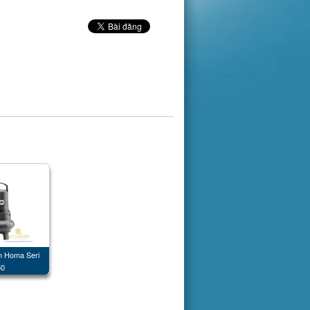
 Homa Seri
0