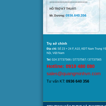
=======================
HỖ TRỢ KỸ THUẬT:
0936.640.356
Mr. Dương:
Trụ sở chính
Địa chỉ:
Số 23 + 24 F, A10, KĐT Nam Trung Y
Nội, Việt Nam
Tel
: 024 37737566 / 37737567 / 37737
Hotline: 0919 480 080
sales@quangminhvn.com
Tư vấn KT:
0936 640 356