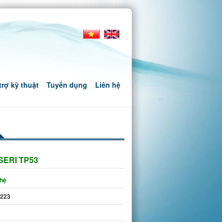
trợ kỹ thuật
Tuyển dụng
Liên hệ
ERI TP53
 hệ
223