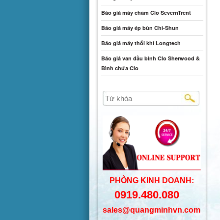
Báo giá máy châm Clo SevernTrent
Báo giá máy ép bùn Chi-Shun
Báo giá máy thổi khí Longtech
Báo giá van đầu bình Clo Sherwood &
Bình chứa Clo
PHÒNG KINH DOANH:
0919.480.080
sales@quangminhvn.com