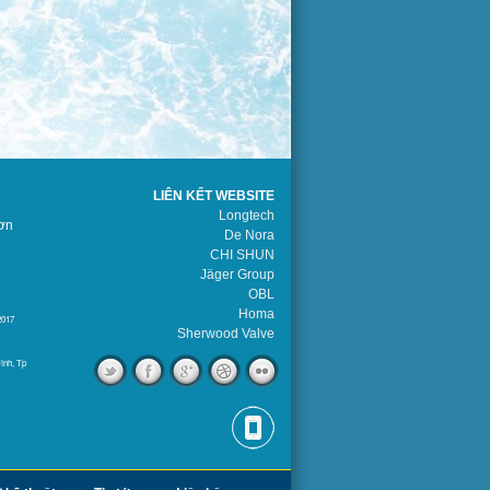
LIÊN KẾT WEBSITE
Longtech
ơn
De Nora
CHI SHUN
Jäger Group
OBL
Homa
2017
Sherwood Valve
ình, Tp