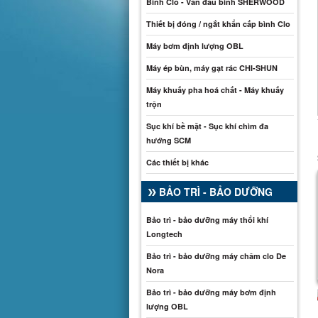
Bình Clo - Van đầu bình SHERWOOD
Thiết bị đóng / ngắt khẩn cấp bình Clo
Máy bơm định lượng OBL
Máy ép bùn, máy gạt rác CHI-SHUN
Máy khuấy pha hoá chất - Máy khuấy
trộn
Sục khí bề mặt - Sục khí chìm đa
hướng SCM
Các thiết bị khác
BẢO TRÌ - BẢO DƯỠNG
Bảo trì - bảo dưỡng máy thổi khí
Longtech
Bảo trì - bảo dưỡng máy châm clo De
Nora
Bảo trì - bảo dưỡng máy bơm định
lượng OBL