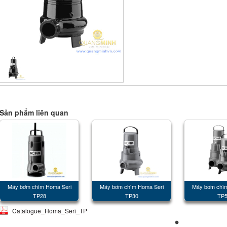
Sản phẩm liên quan
Máy bơm chìm Homa Seri
Máy bơm chìm Homa Seri
Máy bơm chìm
TP28
TP30
TP5
Catalogue_Homa_Seri_TP